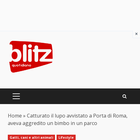
×
Skip
to
content
PRIMARY
MENU
Home
»
Catturato il lupo avvistato a Porta di Roma,
aveva aggredito un bimbo in un parco
Gatti, cani e altri animali
Lifestyle