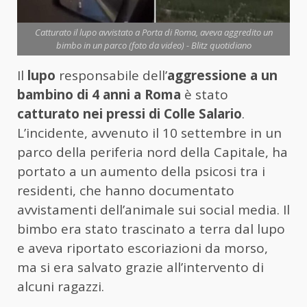
Catturato il lupo avvistato a Porta di Roma, aveva aggredito un
bimbo in un parco (foto da video) - Blitz quotidiano
Il
lupo
responsabile dell’
aggressione a un
bambino di 4 anni a Roma
è stato
catturato nei pressi di Colle Salario
.
L’incidente, avvenuto il 10 settembre in un
parco della periferia nord della Capitale, ha
portato a un aumento della psicosi tra i
residenti, che hanno documentato
avvistamenti dell’animale sui social media. Il
bimbo era stato trascinato a terra dal lupo
e aveva riportato escoriazioni da morso,
ma si era salvato grazie all’intervento di
alcuni ragazzi.