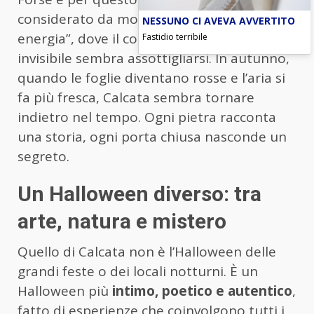
considerato da molti un luogo “carico di
NESSUNO CI AVEVA AVVERTITO
energia”, dove il confine tra visibile e
Fastidio terribile
invisibile sembra assottigliarsi. In autunno,
quando le foglie diventano rosse e l’aria si
fa più fresca, Calcata sembra tornare
indietro nel tempo. Ogni pietra racconta
una storia, ogni porta chiusa nasconde un
segreto.
Un Halloween diverso: tra
arte, natura e mistero
Quello di Calcata non è l’Halloween delle
grandi feste o dei locali notturni. È un
Halloween più
intimo, poetico e autentico
,
fatto di esperienze che coinvolgono tutti i