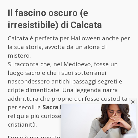
Il fascino oscuro (e
irresistibile) di Calcata
Calcata è perfetta per Halloween anche per
la sua storia, avvolta da un alone di
mistero.
Si racconta che, nel Medioevo, fosse un
luogo sacro e che i suoi sotterranei
nascondessero antichi passaggi segreti e
cripte dimenticate. Una leggenda narra
addirittura che proprio qui fosse custodita
per secoli la
Sacra Prepuzio
, una delle
reliquie più curiose e controverse della
cristianità.
Forse è per questo che il borgo è