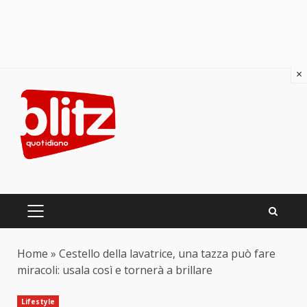
×
Skip
to
content
PRIMARY
MENU
Home
»
Cestello della lavatrice, una tazza può fare
miracoli: usala così e tornerà a brillare
Lifestyle