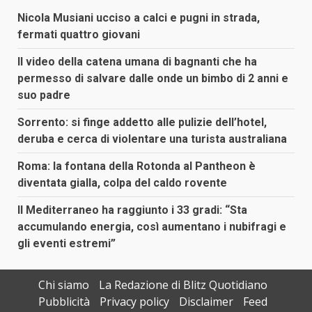
Nicola Musiani ucciso a calci e pugni in strada,
fermati quattro giovani
Il video della catena umana di bagnanti che ha
permesso di salvare dalle onde un bimbo di 2 anni e
suo padre
Sorrento: si finge addetto alle pulizie dell’hotel,
deruba e cerca di violentare una turista australiana
Roma: la fontana della Rotonda al Pantheon è
diventata gialla, colpa del caldo rovente
Il Mediterraneo ha raggiunto i 33 gradi: “Sta
accumulando energia, così aumentano i nubifragi e
gli eventi estremi”
Chi siamo
La Redazione di Blitz Quotidiano
Pubblicità
Privacy policy
Disclaimer
Feed