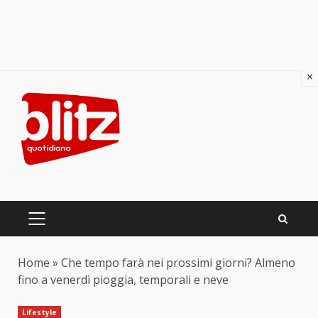
×
Skip
to
content
PRIMARY
MENU
Home
»
Che tempo farà nei prossimi giorni? Almeno
fino a venerdì pioggia, temporali e neve
Lifestyle