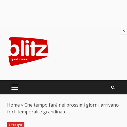
×
Skip
to
content
PRIMARY
MENU
Home
»
Che tempo farà nei prossimi giorni: arrivano
forti temporali e grandinate
Lifestyle