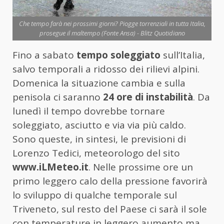
Che tempo farà nei prossimi giorni? Piogge torrenziali in tutta Italia,
prosegue il maltempo (Fonte Ansa) - Blitz Quotidiano
Fino a sabato
tempo soleggiato
sull’Italia,
salvo temporali a ridosso dei rilievi alpini.
Domenica la situazione cambia e sulla
penisola ci saranno
24 ore di instabilità
. Da
lunedì il tempo dovrebbe tornare
soleggiato, asciutto e via via più caldo.
Sono queste, in sintesi, le previsioni di
Lorenzo Tedici, meteorologo del sito
www.iLMeteo.it
. Nelle prossime ore un
primo leggero calo della pressione favorirà
lo sviluppo di qualche temporale sul
Triveneto, sul resto del Paese ci sarà il sole
con temperature in leggero aumento ma