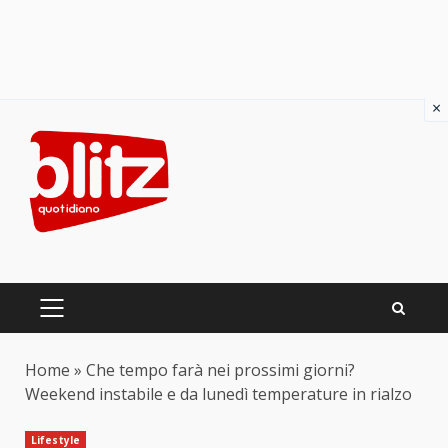
×
Skip
to
content
PRIMARY
MENU
Home
»
Che tempo farà nei prossimi giorni?
Weekend instabile e da lunedì temperature in rialzo
Lifestyle