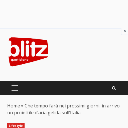
×
Skip
to
content
PRIMARY
MENU
Home
»
Che tempo farà nei prossimi giorni, in arrivo
un proiettile d’aria gelida sull’Italia
Lifestyle