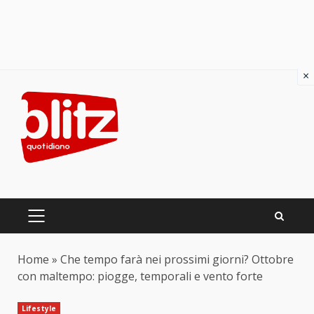
×
Skip
to
content
PRIMARY
MENU
Home
»
Che tempo farà nei prossimi giorni? Ottobre
con maltempo: piogge, temporali e vento forte
Lifestyle