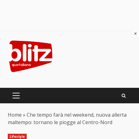
×
Skip
to
content
PRIMARY
MENU
Home
»
Che tempo farà nel weekend, nuova allerta
maltempo: tornano le piogge al Centro-Nord
Lifestyle