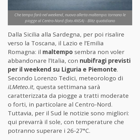
Che tempo farà nel weekend, nuova allerta maltempo: tornano le
piogge al Centro-Nord (foto ANSA) - Blitz quotidiano
Dalla Sicilia alla Sardegna, per poi risalire
verso la Toscana, il Lazio e l’Emilia
Romagna: il
maltempo
sembra non voler
abbandonare l’Italia, con
nubifragi previsti
per il weekend su Liguria e Piemonte
.
Secondo Lorenzo Tedici, meteorologo di
iLMeteo.it
, questa settimana sarà
caratterizzata da piogge a tratti moderate
o forti, in particolare al Centro-Nord.
Tuttavia, per il Sud le notizie sono migliori:
qui prevarrà il sole, con temperature che
potranno superare i 26-27°C.