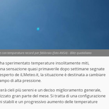
ne con temperature record per febbraio (foto ANSA) - Blitz quotidiano
ia ha sperimentato temperature insolitamente miti,
n una sensazione quasi primaverile dopo settimane segnate
 esperto de iLMeteo.it, la situazione è destinata a cambiare
ampo di alta pressione.
rterà cieli più sereni e un deciso miglioramento generale,
izzato gran parte del mese. Si tratta di una configurazione
oni stabili e un progressivo aumento delle temperature