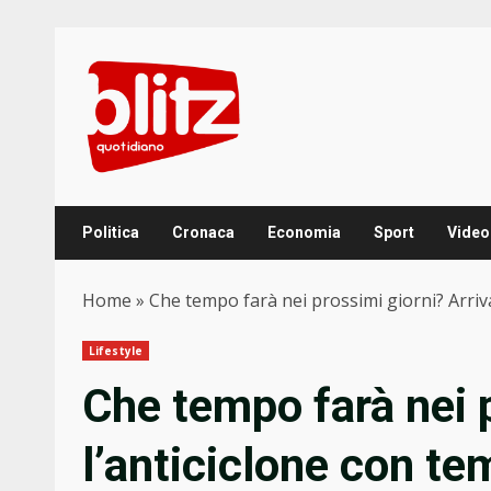
Skip
to
content
Politica
Cronaca
Economia
Sport
Video
Home
»
Che tempo farà nei prossimi giorni? Arriv
Lifestyle
Che tempo farà nei p
l’anticiclone con te