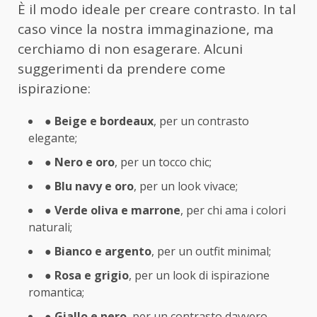
È il modo ideale per creare contrasto. In tal
caso vince la nostra immaginazione, ma
cerchiamo di non esagerare. Alcuni
suggerimenti da prendere come
ispirazione:
●
Beige e bordeaux
, per un contrasto
elegante;
●
Nero e oro
, per un tocco chic;
●
Blu navy e oro
, per un look vivace;
●
Verde oliva e marrone
, per chi ama i colori
naturali;
●
Bianco e argento
, per un outfit minimal;
●
Rosa e grigio
, per un look di ispirazione
romantica;
●
Giallo e nero
, per un contrasto davvero