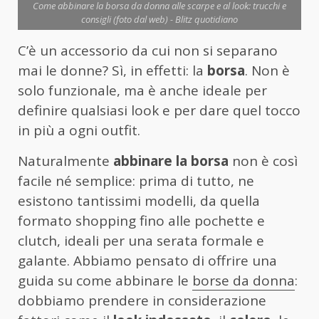
Come abbinare la borsa da donna alle scarpe e al look: trucchi e
consigli (foto dal web) - Blitz quotidiano
C’è un accessorio da cui non si separano
mai le donne? Sì, in effetti: la
borsa
. Non è
solo funzionale, ma è anche ideale per
definire qualsiasi look e per dare quel tocco
in più a ogni outfit.
Naturalmente
abbinare la borsa
non è così
facile né semplice: prima di tutto, ne
esistono tantissimi modelli, da quella
formato shopping fino alle pochette e
clutch, ideali per una serata formale e
galante. Abbiamo pensato di offrire una
guida su come abbinare le
borse da donna
:
dobbiamo prendere in considerazione