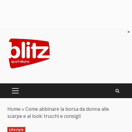
×
Skip
to
content
PRIMARY
MENU
Home
»
Come abbinare la borsa da donna alle
scarpe e al look: trucchi e consigli
Lifestyle