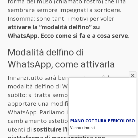
forma del muso (chiamato rostro) che li fa
sembrare sempre impegnati a sorridere.
Insomma: sono tanti i motivi per voler
attivare la “modalità delfino” su
WhatsApp. Ecco come si fa e a cosa serve
.
Modalità delfino di
WhatsApp, come attivarla
Innanzitutto sarà bene capire cos’è la
modalità delfino di WhatsApp. Diciamolo
subito: si tratta semplicemente di
apportare una modifica grafica all’icona di
WhatsApp. Parliamo in sostanza di un
cambiamento estetico che consentirà agli
PIANO COTTURA PERICOLOSO
Vanno rimossi
utenti di
sostituire l’icona della