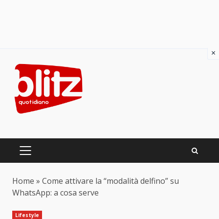
×
Skip
to
content
PRIMARY
MENU
Home
»
Come attivare la “modalità delfino” su
WhatsApp: a cosa serve
Lifestyle