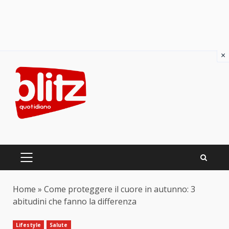
×
Skip
to
content
PRIMARY
MENU
Home
»
Come proteggere il cuore in autunno: 3
abitudini che fanno la differenza
Lifestyle
Salute