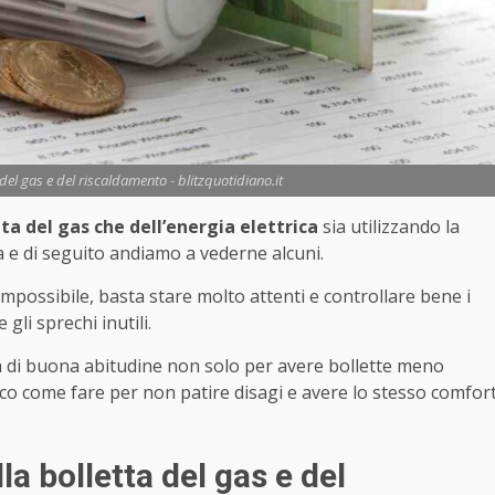
del gas e del riscaldamento - blitzquotidiano.it
ta del gas che dell’energia elettrica
sia utilizzando la
sa e di seguito andiamo a vederne alcuni.
impossibile, basta stare molto attenti e controllare bene i
gli sprechi inutili.
 di buona abitudine non solo per avere bollette meno
co come fare per non patire disagi e avere lo stesso comfor
la bolletta del gas e del