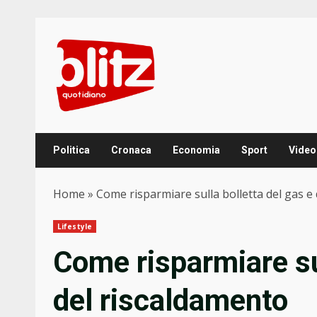
Skip
to
content
Politica
Cronaca
Economia
Sport
Video
Home
»
Come risparmiare sulla bolletta del gas e
Lifestyle
Come risparmiare sul
del riscaldamento