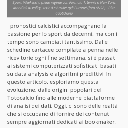
Sport, Weekend a pieno regime con Formula 1, tennis a New York,
Mondiali di volley, serie A e basket agli Europei (foto ANSA) - Blitz
quotidiano
I pronostici calcistici accompagnano la
passione per lo sport da decenni, ma con il
tempo sono cambiati tantissimo. Dalle
schedine cartacee compilate a penna nelle
ricevitorie ogni fine settimana, si è passati
ai sistemi computerizzati sofisticati basati
su data analysis e algoritmi predittivi. In
questo articolo, esploriamo questa
evoluzione, dalle origini popolari del
Totocalcio fino alle moderne piattaforme
di analisi dei dati. Oggi, ci sono delle realtà
che si occupano di fornire dei contenuti
sempre aggiornati dedicati ai bookmaker. I