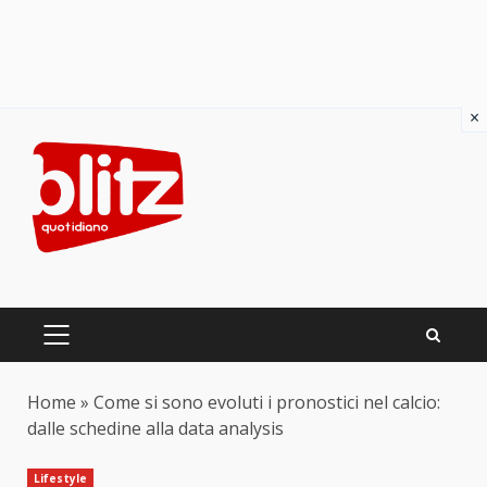
×
Skip
to
content
PRIMARY
MENU
Home
»
Come si sono evoluti i pronostici nel calcio:
dalle schedine alla data analysis
Lifestyle