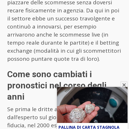
piazzare delle scommesse senza doversi
recare fisicamente in agenzia. Da qui in poi
il settore ebbe un successo travolgente e
continuò a innovarsi, per esempio
arrivarono anche le scommesse live (in
tempo reale durante le partite) e il betting
exchange (modalità in cui gli scommettitori
possono puntare quote tra di loro).
Come sono cambiati i
pronostici nel corso degli
anni
Se prima le dritte arrivavano al massimo
dall’esperto sul giornale o dal barista di
fiducia, nel 2000 esplosero i siti web e i
PALLINA DI CARTA STAGNOLA