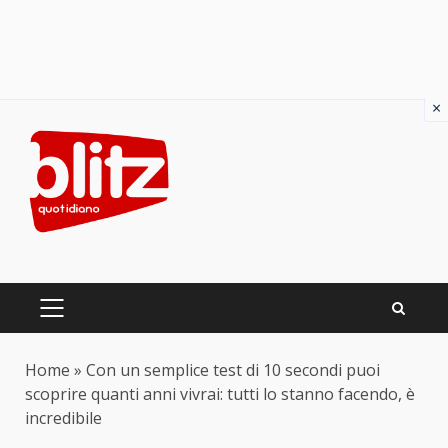
×
Skip
to
content
PRIMARY
MENU
Home
»
Con un semplice test di 10 secondi puoi
scoprire quanti anni vivrai: tutti lo stanno facendo, è
incredibile