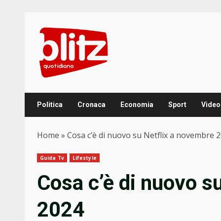
Skip
to
content
Politica
Cronaca
Economia
Sport
Video
Home
»
Cosa c’è di nuovo su Netflix a novembre 
Guida Tv
Lifestyle
Cosa c’è di nuovo s
2024