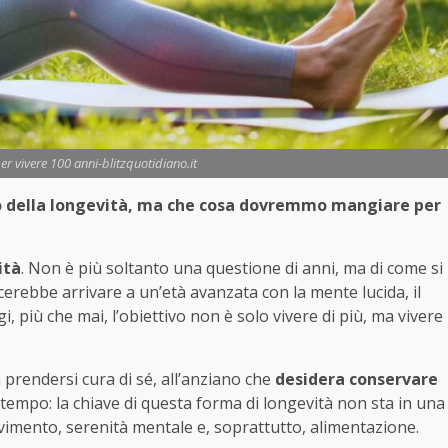
r vivere 100 anni-blitzquotidiano.it
eto della longevità, ma che cosa dovremmo mangiare per
ità
. Non è più soltanto una questione di anni, ma di come si
cerebbe arrivare a un’età avanzata con la mente lucida, il
i, più che mai, l’obiettivo non è solo vivere di più, ma vivere
a prendersi cura di sé, all’anziano che
desidera conservare
da tempo: la chiave di questa forma di longevità non sta in una
ovimento, serenità mentale e, soprattutto, alimentazione.