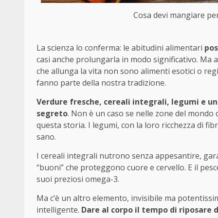
Cosa devi mangiare per 
La scienza lo conferma: le abitudini alimentari
pos
casi anche prolungarla in modo significativo. Ma al d
che allunga la vita non sono alimenti esotici o re
fanno parte della nostra tradizione.
Verdure fresche, cereali integrali, legumi e un f
segreto
. Non è un caso se nelle zone del mondo do
questa storia. I legumi, con la loro ricchezza di f
sano.
I cereali integrali nutrono senza appesantire, ga
“buoni” che proteggono cuore e cervello. E il pes
suoi preziosi omega-3.
Ma c’è un altro elemento, invisibile ma potentissim
intelligente.
Dare al corpo il tempo di riposare d