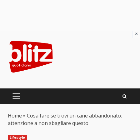
×
Skip
to
content
PRIMARY
MENU
Home
»
Cosa fare se trovi un cane abbandonato:
attenzione a non sbagliare questo
Lifestyle