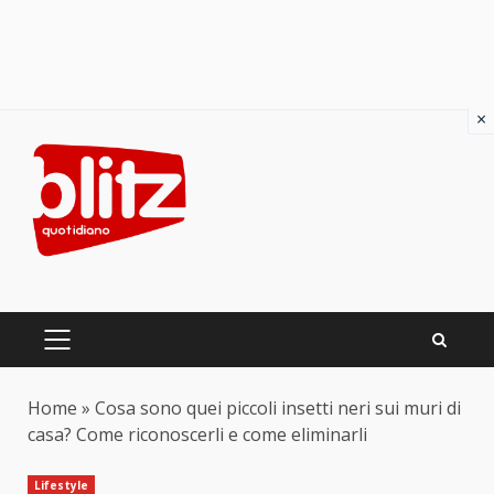
×
Skip
to
content
PRIMARY
MENU
Home
»
Cosa sono quei piccoli insetti neri sui muri di
casa? Come riconoscerli e come eliminarli
Lifestyle