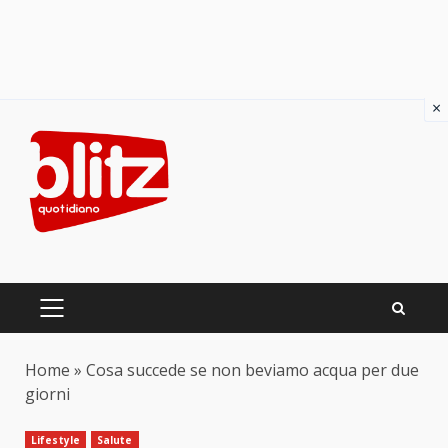
×
Skip
to
content
PRIMARY
MENU
Home
»
Cosa succede se non beviamo acqua per due
giorni
Lifestyle
Salute