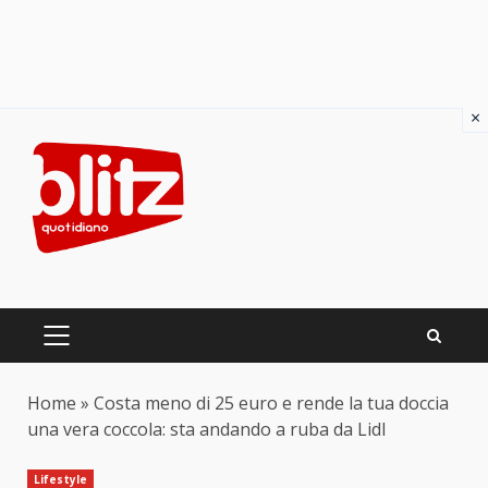
×
Skip
to
content
PRIMARY
MENU
Home
»
Costa meno di 25 euro e rende la tua doccia
una vera coccola: sta andando a ruba da Lidl
Lifestyle