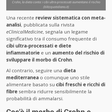
Crohn, la dieta conta: i cibi ultra-processati aumentano il rischio
(blitzquotidiano.it)
Una recente
review sistematica con meta-
analisi
, pubblicata sulla rivista
eClinicalMedicine
, segnala un legame
significativo tra il consumo frequente di
cibi ultra-processati e diete
infiammatorie
e un
aumento del rischio di
sviluppare il morbo di Crohn
.
Al contrario, seguire una
dieta
mediterranea
o comunque uno stile
alimentare basato su
cibi freschi e ricchi di
fibre
sembra ridurre sensibilmente la
probabilità di ammalarsi.
Cos’è il morbo di Crohn e