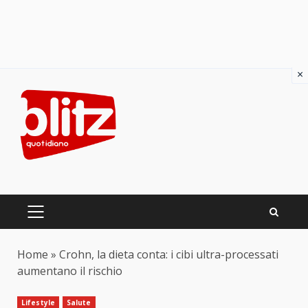
×
Skip
to
content
PRIMARY
MENU
Home
»
Crohn, la dieta conta: i cibi ultra-processati
aumentano il rischio
Lifestyle
Salute