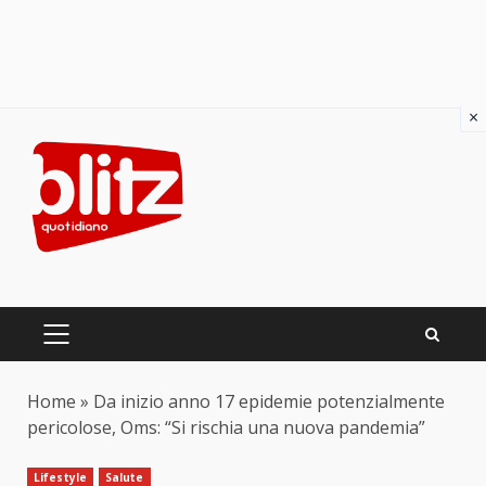
×
Skip
to
content
PRIMARY
MENU
Home
»
Da inizio anno 17 epidemie potenzialmente
pericolose, Oms: “Si rischia una nuova pandemia”
Lifestyle
Salute