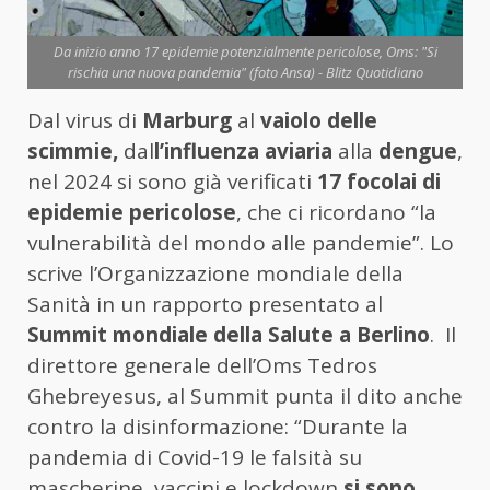
Da inizio anno 17 epidemie potenzialmente pericolose, Oms: "Si
rischia una nuova pandemia" (foto Ansa) - Blitz Quotidiano
Dal virus di
Marburg
al
vaiolo delle
scimmie,
dal
l’influenza aviaria
alla
dengue
,
nel 2024 si sono già verificati
17 focolai di
epidemie pericolose
, che ci ricordano “la
vulnerabilità del mondo alle pandemie”. Lo
scrive l’Organizzazione mondiale della
Sanità in un rapporto presentato al
Summit mondiale della Salute a Berlino
. Il
direttore generale dell’Oms Tedros
Ghebreyesus, al Summit punta il dito anche
contro la disinformazione: “Durante la
pandemia di Covid-19 le falsità su
mascherine, vaccini e lockdown
si sono