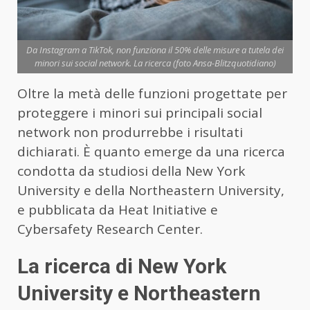
Da Instagram a TikTok, non funziona il 50% delle misure a tutela dei
minori sui social network. La ricerca (foto Ansa-Blitzquotidiano)
Oltre la metà delle funzioni progettate per
proteggere i
minori
sui principali social
network non produrrebbe i risultati
dichiarati. È quanto emerge da una ricerca
condotta da studiosi della New York
University e della Northeastern University,
e pubblicata da Heat Initiative e
Cybersafety Research Center.
La ricerca di New York
University e Northeastern