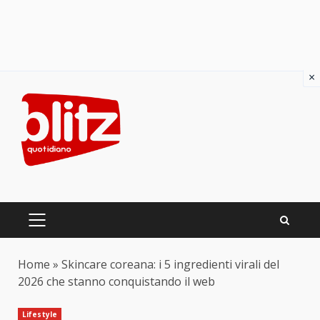
×
Skip
to
content
PRIMARY
MENU
Home
»
Skincare coreana: i 5 ingredienti virali del
2026 che stanno conquistando il web
Lifestyle