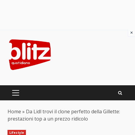
×
Skip
to
content
PRIMARY
MENU
Home
»
Da Lidl trovi il clone perfetto della Gillette:
prestazioni top a un prezzo ridicolo
Lifestyle