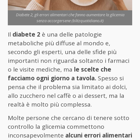
Diabete 2, gli errori alimentari che fanno aumentare la glicemia
senza accorgersene (blitzquotidiano.it)
Il
diabete 2
è una delle patologie
metaboliche più diffuse al mondo e,
secondo gli esperti, una delle sfide più
importanti non riguarda soltanto i farmaci
o le visite mediche, ma
le scelte che
facciamo ogni giorno a tavola.
Spesso si
pensa che il problema sia limitato ai dolci,
allo zucchero nel caffè o ai dessert, ma la
realtà è molto più complessa.
Molte persone che cercano di tenere sotto
controllo la glicemia commettono
inconsapevolmente
alcuni errori alimentari