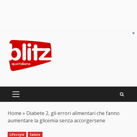
×
Skip
to
content
PRIMARY
MENU
Home
»
Diabete 2, gli errori alimentari che fanno
aumentare la glicemia senza accorgersene
Lifestyle
Salute