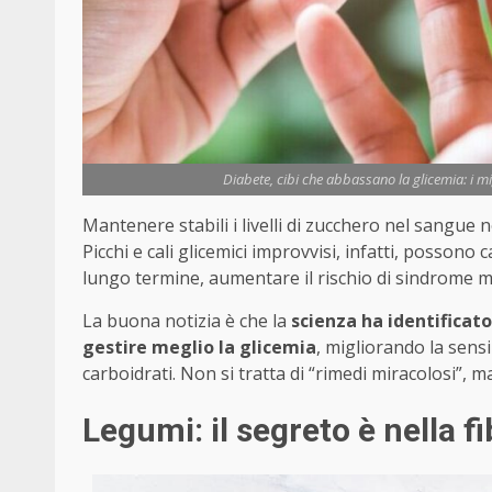
Diabete, cibi che abbassano la glicemia: i mig
Mantenere stabili i livelli di zucchero nel sangue 
Picchi e cali glicemici improvvisi, infatti, posso
lungo termine, aumentare il rischio di sindrome m
La buona notizia è che la
scienza ha identificato
gestire meglio la glicemia
, migliorando la sensi
carboidrati. Non si tratta di “rimedi miracolosi”, m
Legumi: il segreto è nella fi