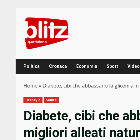
Skip
to
content
Politica
Cronaca
Economia
Sport
Video
Home
»
Diabete, cibi che abbassano la glicemia: i 
Lifestyle
Salute
Diabete, cibi che ab
migliori alleati natu