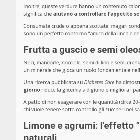
Inoltre, queste verdure hanno un contenuto calori
significa che
aiutano a controllare l’appetito s
Consumate crude o appena scottate, magari condite
sono un perfetto contorno “amico della linea e de
Frutta a guscio e semi oleo
Noci, mandorle, nocciole, semi di lino e semi di ch
un minerale che gioca un ruolo fondamentale nella
Una ricerca pubblicata su
Diabetes Care
ha dimost
giorno
riduce la glicemia a digiuno e migliora i par
A patto di non esagerare con le quantità (circa 2
chi vuole tenere sotto controllo gli zuccheri nel s
Limone e agrumi: l’effetto “
naturali