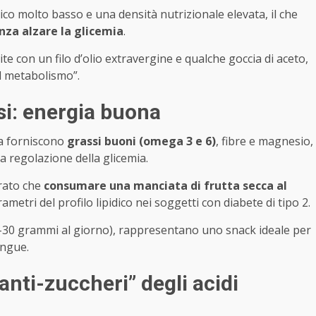
co molto basso e una densità nutrizionale elevata, il che
enza alzare la glicemia
.
 con un filo d’olio extravergine e qualche goccia di aceto,
l metabolismo”.
si: energia buona
ia forniscono
grassi buoni (omega 3 e 6)
, fibre e magnesio,
 regolazione della glicemia.
rato che
consumare una manciata di frutta secca al
ametri del profilo lipidico nei soggetti con diabete di tipo 2.
0–30 grammi al giorno), rappresentano uno snack ideale per
angue.
anti-zuccheri” degli acidi