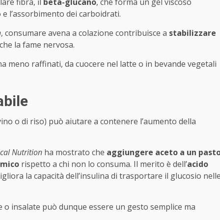
are fibra, il
beta-glucano
, che forma un gel viscoso
 e l’assorbimento dei carboidrati.
n
, consumare avena a colazione contribuisce a
stabilizzare
che la fame nervosa.
ena meno raffinati, da cuocere nel latte o in bevande vegetali
abile
ino o di riso) può aiutare a contenere l’aumento della
cal Nutrition
ha mostrato che
aggiungere aceto a un past
cemico
rispetto a chi non lo consuma. Il merito è dell’
acido
liora la capacità dell’insulina di trasportare il glucosio nell
e o insalate può dunque essere un gesto semplice ma