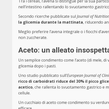
Tra i cereali, l’avena si distingue per la sua particol
nell’intestino rallentando lo svuotamento gastrico
Secondo ricerche pubblicate sul
Journal of Nutritio
la glicemia durante la mattinata
, riducendo an
Meglio preferire l’avena integrale o i fiocchi d’av
non zuccherate.
Aceto: un alleato insospett
Un semplice condimento come l’aceto (di mele, di v
glicemia dopo i pasti.
Uno studio pubblicato sull’
European Journal of Clini
ricco di carboidrati riduce del 30% il picco gli
acetico
, che rallenta lo svuotamento gastrico e mig
cellule.
Un cucchiaio di aceto come condimento su verdur
efficace.