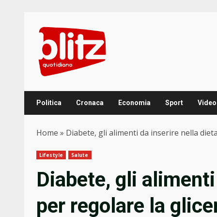
Skip
to
content
Politica
Cronaca
Economia
Sport
Video
Home
»
Diabete, gli alimenti da inserire nella diet
Lifestyle
Salute
Diabete, gli alimenti
per regolare la glic