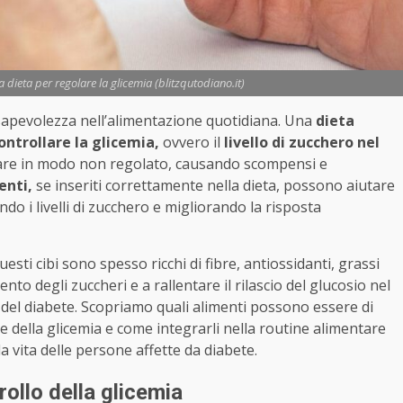
la dieta per regolare la glicemia (blitzqutodiano.it)
nsapevolezza nell’alimentazione quotidiana. Una
dieta
ontrollare la glicemia,
ovvero il
livello di zucchero nel
ttuare in modo non regolato, causando scompensi e
enti,
se inseriti correttamente nella dieta, possono aiutare
do i livelli di zucchero e migliorando la risposta
uesti cibi sono spesso ricchi di fibre, antiossidanti, grassi
to degli zuccheri e a rallentare il rilascio del glucosio nel
del diabete. Scopriamo quali alimenti possono essere di
e della glicemia e come integrarli nella routine alimentare
la vita delle persone affette da diabete.
trollo della glicemia