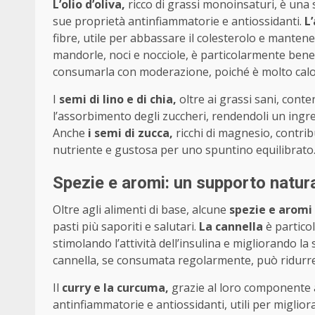
L’olio d’oliva,
ricco di grassi monoinsaturi, è una s
sue proprietà antinfiammatorie e antiossidanti.
L
fibre, utile per abbassare il colesterolo e mantene
mandorle, noci e nocciole, è particolarmente benef
consumarla con moderazione, poiché è molto calo
I
semi di lino e di chia,
oltre ai grassi sani, cont
l’assorbimento degli zuccheri, rendendoli un ingre
Anche
i semi di zucca,
ricchi di magnesio, contri
nutriente e gustosa per uno spuntino equilibrato
Spezie e aromi: un supporto natura
Oltre agli alimenti di base, alcune
spezie e aromi
pasti più saporiti e salutari.
La cannella
è particol
stimolando l’attività dell’insulina e migliorando l
cannella, se consumata regolarmente, può ridurre i 
Il
curry e la curcuma,
grazie al loro componente 
antinfiammatorie e antiossidanti, utili per miglior