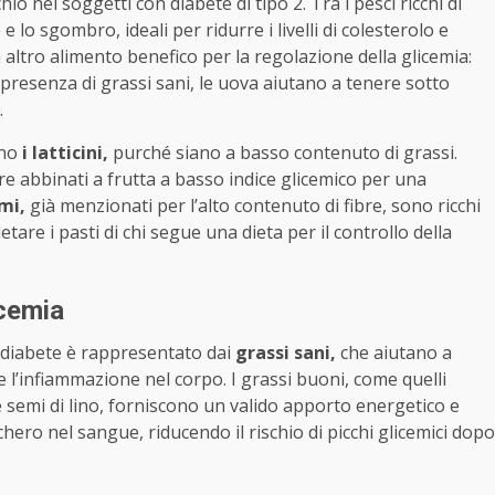
io nei soggetti con diabete di tipo 2. Tra i pesci ricchi di
 lo sgombro, ideali per ridurre i livelli di colesterolo e
altro alimento benefico per la regolazione della glicemia:
 presenza di grassi sani, le uova aiutano a tenere sotto
.
ono
i latticini,
purché siano a basso contenuto di grassi.
e abbinati a frutta a basso indice glicemico per una
mi,
già menzionati per l’alto contenuto di fibre, sono ricchi
tare i pasti di chi segue una dieta per il controllo della
icemia
 diabete è rappresentato dai
grassi sani,
che aiutano a
e l’infiammazione nel corpo. I grassi buoni, come quelli
e semi di lino, forniscono un valido apporto energetico e
chero nel sangue, riducendo il rischio di picchi glicemici dopo