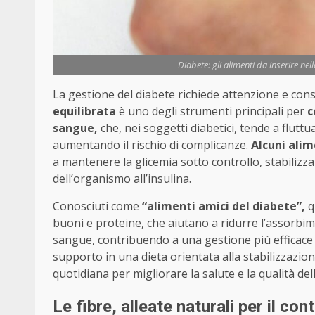
Diabete: gli alimenti da inserire nel
La gestione del diabete richiede attenzione e co
equilibrata
è uno degli strumenti principali per
c
sangue,
che, nei soggetti diabetici, tende a flu
aumentando il rischio di complicanze.
Alcuni alim
a mantenere la glicemia sotto controllo, stabilizzan
dell’organismo all’insulina.
Conosciuti come
“alimenti amici del diabete”,
q
buoni e proteine, che aiutano a ridurre l’assorbimen
sangue, contribuendo a una gestione più efficace 
supporto in una dieta orientata alla stabilizzazion
quotidiana per migliorare la salute e la qualità del
Le fibre, alleate naturali per il con