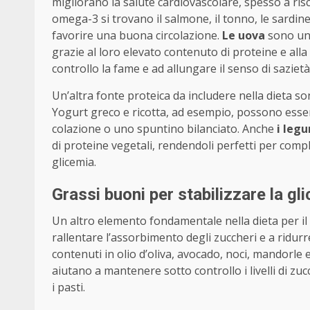
migliorano la salute cardiovascolare, spesso a risch
omega-3 si trovano il salmone, il tonno, le sardine e
favorire una buona circolazione.
Le uova
sono un 
grazie al loro elevato contenuto di proteine e alla
controllo la fame e ad allungare il senso di sazietà
Un’altra fonte proteica da includere nella dieta s
Yogurt greco e ricotta, ad esempio, possono esser
colazione o uno spuntino bilanciato. Anche
i legu
di proteine vegetali, rendendoli perfetti per comple
glicemia.
Grassi buoni per stabilizzare la gl
Un altro elemento fondamentale nella dieta per il
rallentare l’assorbimento degli zuccheri e a ridurr
contenuti in olio d’oliva, avocado, noci, mandorle 
aiutano a mantenere sotto controllo i livelli di zuc
i pasti.