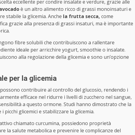
celta eccellente per condire insalate e verdure, grazie alle
’avocado
è un altro alimento ricco di grassi monoinsaturi e
re stabile la glicemia. Anche
la frutta secca,
come
ica grazie alla presenza di grassi insaturi, ma è importante
rica.
engono fibre solubili che contribuiscono a rallentare
diente ideale per arricchire yogurt, smoothie o insalate.
buiscono alla regolazione della glicemia e sono un’opzione
.
le per la glicemia
possono contribuire al controllo del glucosio, rendendo i
armente efficace nel ridurre i livelli di zucchero nel sangue,
a sensibilità a questo ormone. Studi hanno dimostrato che la
picchi glicemici e stabilizzare la glicemia.
attivo chiamato curcumina, possiedono proprietà
are la salute metabolica e prevenire le complicanze del