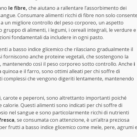
cano
le fibre,
che aiutano a rallentare l’assorbimento dei
el sangue. Consumare alimenti ricchi di fibre non solo consent
he a un migliore controllo del peso corporeo, un aspetto
o gruppo di alimenti, i legumi, i cereali integrali, le verdure e
zioni fondamentali da includere in ogni pasto.
menti a basso indice glicemico che rilasciano gradualmente il
Essi forniscono anche proteine vegetali, che sostengono la
sti, mantenendo così il peso corporeo sotto controllo. Anche
i
a quinoa e il farro, sono ottimi alleati per chi soffre di
ati complessi che vengono digeriti lentamente, mantenendo
i, carote e peperoni, sono altrettanto importanti poiché
calorie. Questi alimenti sono indicati per chi soffre di
sio nel sangue e sono particolarmente ricchi di nutrienti
fresca
, se consumata con attenzione, è un’altra preziosa
per frutti a basso indice glicemico come mele, pere, agrumi 