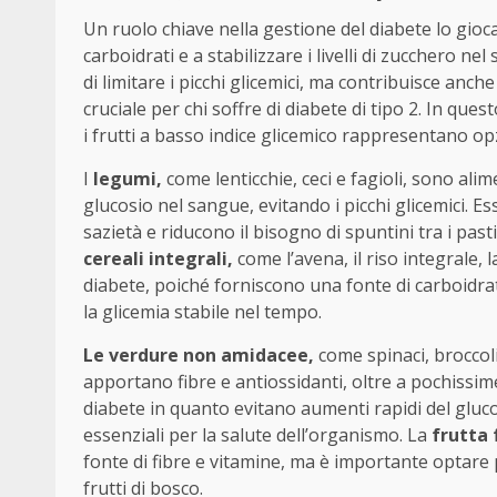
Un ruolo chiave nella gestione del diabete lo gio
carboidrati e a stabilizzare i livelli di zucchero n
di limitare i picchi glicemici, ma contribuisce anc
cruciale per chi soffre di diabete di tipo 2. In quest
i frutti a basso indice glicemico rappresentano op
I
legumi,
come lenticchie, ceci e fagioli, sono ali
glucosio nel sangue, evitando i picchi glicemici. 
sazietà e riducono il bisogno di spuntini tra i pa
cereali integrali,
come l’avena, il riso integrale, l
diabete, poiché forniscono una fonte di carboidr
la glicemia stabile nel tempo.
Le verdure non amidacee,
come spinaci, broccol
apportano fibre e antiossidanti, oltre a pochissime 
diabete in quanto evitano aumenti rapidi del gluco
essenziali per la salute dell’organismo. La
frutta 
fonte di fibre e vitamine, ma è importante optare 
frutti di bosco.