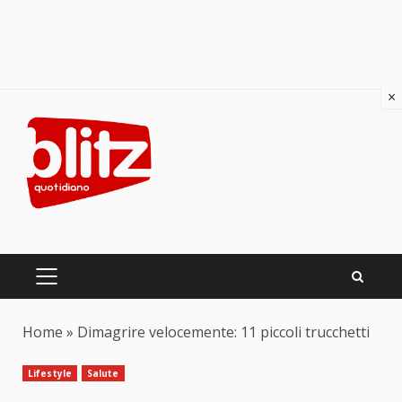
×
Skip
to
content
PRIMARY
MENU
Home
»
Dimagrire velocemente: 11 piccoli trucchetti
Lifestyle
Salute