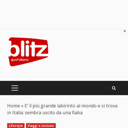
×
Skip
to
content
PRIMARY
MENU
Home
»
E’ il più grande labirinto al mondo e si trova
in Italia: sembra uscito da una fiaba
Lifestyle
Viaggi e turismo