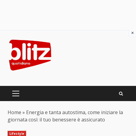
×
Skip
to
content
PRIMARY
MENU
Home
»
Energia e tanta autostima, come iniziare la
giornata così: il tuo benessere è assicurato
Lifestyle