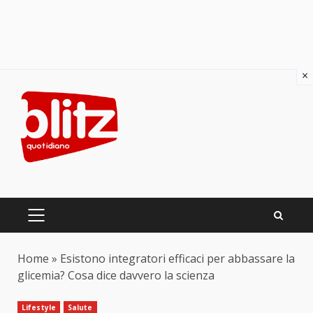
×
Skip
to
content
PRIMARY
MENU
Home
»
Esistono integratori efficaci per abbassare la
glicemia? Cosa dice davvero la scienza
Lifestyle
Salute