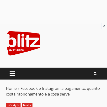
×
Skip
to
content
PRIMARY
MENU
Home
»
Facebook e Instagram a pagamento: quanto
costa l’abbonamento e a cosa serve
Lifestyle
Media