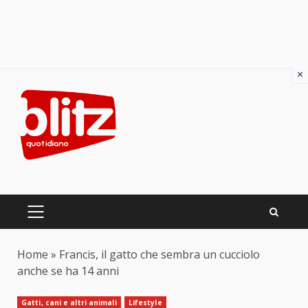
×
Skip
to
content
PRIMARY
MENU
Home
»
Francis, il gatto che sembra un cucciolo
anche se ha 14 anni
Gatti, cani e altri animali
Lifestyle