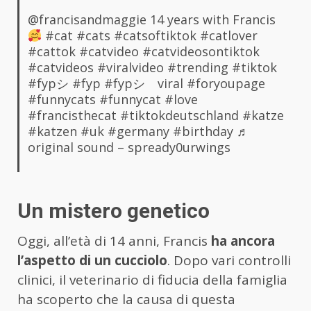
@francisandmaggie
14 years with Francis
#cat
#cats
#catsoftiktok
#catlover
#cattok
#catvideo
#catvideosontiktok
#catvideos
#viralvideo
#trending
#tiktok
#fypシ
#fyp
#fypシ゚viral
#foryoupage
#funnycats
#funnycat
#love
#francisthecat
#tiktokdeutschland
#katze
#katzen
#uk
#germany
#birthday
♬
original sound – spready0urwings
Un mistero genetico
Oggi, all’età di 14 anni, Francis
ha ancora
l’aspetto di un cucciolo
. Dopo vari controlli
clinici, il veterinario di fiducia della famiglia
ha scoperto che la causa di questa