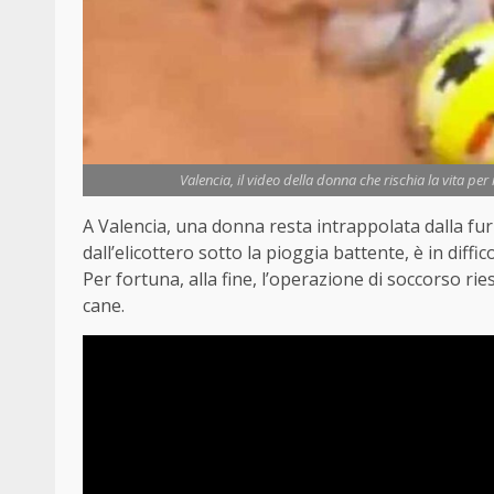
Valencia, il video della donna che rischia la vita p
A Valencia, una donna resta intrappolata dalla furi
dall’elicottero sotto la pioggia battente, è in diff
Per fortuna, alla fine, l’operazione di soccorso ries
cane.