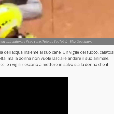
er non abbandonare il suo cane (Foto da YouTube) - Blitz Quotidiano
a dell’acqua insieme al suo cane. Un vigile del fuoco, calatos
icoltà, ma la donna non vuole lasciare andare il suo animale.
ce, e i vigili riescono a mettere in salvo sia la donna che il