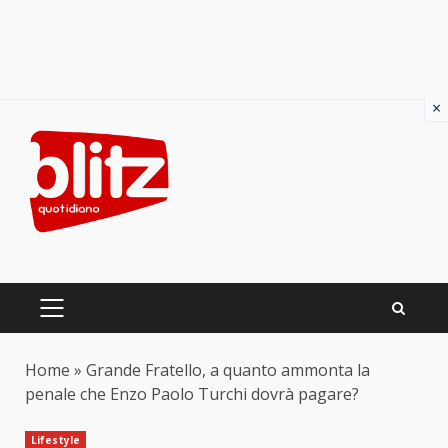
×
Skip
to
content
PRIMARY
MENU
Home
»
Grande Fratello, a quanto ammonta la
penale che Enzo Paolo Turchi dovrà pagare?
Lifestyle