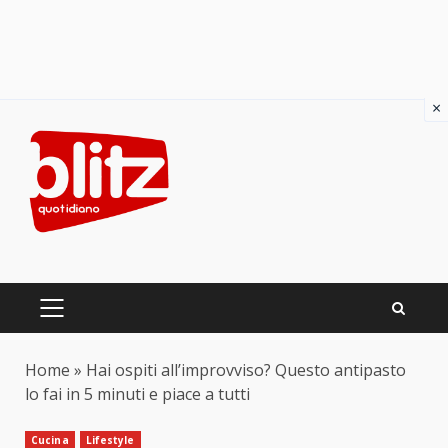
×
Skip
to
content
PRIMARY
MENU
Home
»
Hai ospiti all’improvviso? Questo antipasto
lo fai in 5 minuti e piace a tutti
Cucina
Lifestyle