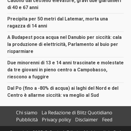
Cadono dal cestello elevatore, gravi due giardinieri
di 40 e 67 anni
Precipita per 50 metri dal Latemar, morta una
ragazza di 14 anni
A Budapest poca acqua nel Danubio per siccità: cala
la produzione di elettricità, Parlamento al buio per
risparmiare
Due minorenni di 13 e 14 anni trascinate e molestate
da tre giovani in pieno centro a Campobasso,
riescono a fuggire
Dal Po (fino a -80% di acqua) ai laghi del Nord e del
Centro è allarme siccità: va meglio al Sud
Chi siamo
La Redazione di Blitz Quotidiano
Pubblicità
Privacy policy
Disclaimer
Feed