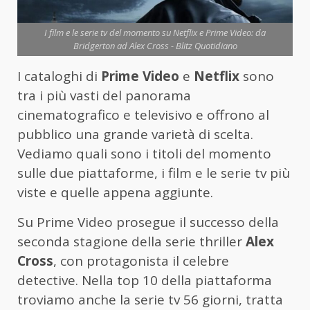
I film e le serie tv del momento su Netflix e Prime Video: da
Bridgerton ad Alex Cross - Blitz Quotidiano
I cataloghi di
Prime Video
e
Netflix
sono
tra i più vasti del panorama
cinematografico e televisivo e offrono al
pubblico una grande varietà di scelta.
Vediamo quali sono i titoli del momento
sulle due piattaforme, i film e le serie tv più
viste e quelle appena aggiunte.
Su Prime Video prosegue il successo della
seconda stagione della serie thriller
Alex
Cross
, con protagonista il celebre
detective. Nella top 10 della piattaforma
troviamo anche la serie tv 56 giorni, tratta