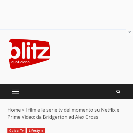
×
Skip
to
content
PRIMARY
MENU
Home
»
I film e le serie tv del momento su Netflix e
Prime Video: da Bridgerton ad Alex Cross
Guida Tv
Lifestyle