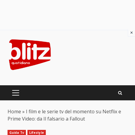
×
Skip
to
content
PRIMARY
MENU
Home
»
I film e le serie tv del momento su Netflix e
Prime Video: da Il falsario a Fallout
Guida Tv
Lifestyle