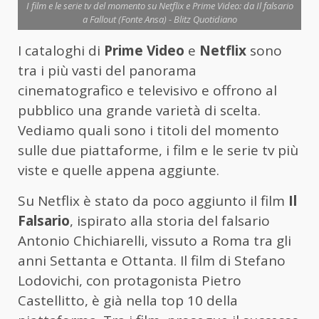
I film e le serie tv del momento su Netflix e Prime Video: da Il falsario
a Fallout (Fonte Ansa) - Blitz Quotidiano
I cataloghi di
Prime Video
e
Netflix
sono
tra i più vasti del panorama
cinematografico e televisivo e offrono al
pubblico una grande varietà di scelta.
Vediamo quali sono i titoli del momento
sulle due piattaforme, i film e le serie tv più
viste e quelle appena aggiunte.
Su Netflix è stato da poco aggiunto il film
Il
Falsario
, ispirato alla storia del falsario
Antonio Chichiarelli, vissuto a Roma tra gli
anni Settanta e Ottanta. Il film di Stefano
Lodovichi, con protagonista Pietro
Castellitto, è già nella top 10 della