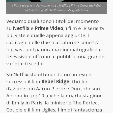
I film e le serie tv del momento su Netflix e Prime Video: da Rebel
Ridge a Gli Anelli del Potere - Blitz Quotidiano
Vediamo quali sono i titoli del momento
su
Netflix
e
Prime Video
, i film e le serie tv
più viste e quelle appena aggiunte. I
cataloghi delle due piattaforme sono tra i
più vasti del panorama cinematografico e
televisivo e offrono al pubblico una grande
varietà di scelta.
Su Netflix sta ottenendo un notevole
successo il film
Rebel Ridge
, thriller
d’azione con Aaron Pierre e Don Johnson.
Ancora in top 10 anche la quarta stagione
di Emily in Paris, la miniserie The Perfect
Couple e il film Uglies, film di fantascienza