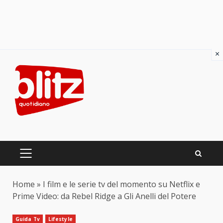
×
Skip
to
content
PRIMARY
MENU
Home
»
I film e le serie tv del momento su Netflix e
Prime Video: da Rebel Ridge a Gli Anelli del Potere
Guida Tv
Lifestyle