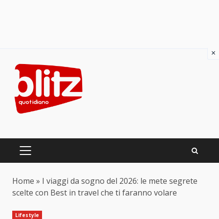
×
Skip
to
content
PRIMARY
MENU
Home
»
I viaggi da sogno del 2026: le mete segrete
scelte con Best in travel che ti faranno volare
Lifestyle