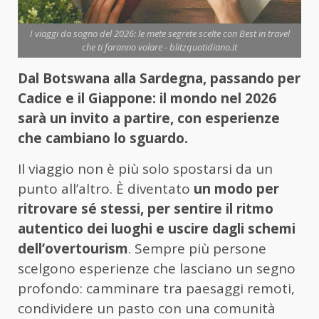
I viaggi da sogno del 2026: le mete segrete scelte con Best in travel
che ti faranno volare - blitzquotidiano.it
Dal Botswana alla Sardegna, passando per
Cadice e il Giappone: il mondo nel 2026
sar
à un invito a partire, con esperienze
che cambiano lo sguardo.
Il viaggio non è più solo spostarsi da un
punto all’altro. È diventato
un modo per
ritrovare sé stessi, per sentire il ritmo
autentico dei luoghi e uscire dagli schemi
dell’
overtourism
. Sempre più persone
scelgono esperienze che lasciano un segno
profondo: camminare tra paesaggi remoti,
condividere un pasto con una comunità