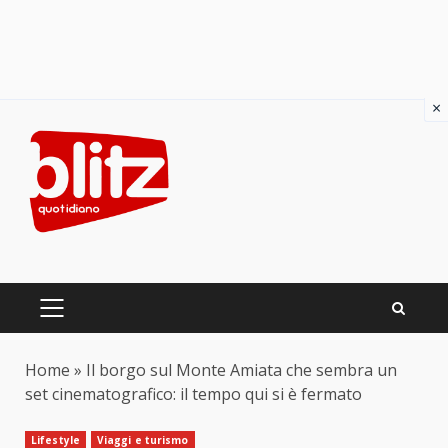
×
Skip
to
content
PRIMARY
MENU
Home
»
Il borgo sul Monte Amiata che sembra un
set cinematografico: il tempo qui si è fermato
Lifestyle
Viaggi e turismo