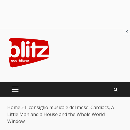
×
Skip
to
content
PRIMARY
MENU
Home
»
Il consiglio musicale del mese: Cardiacs, A
Little Man and a House and the Whole World
Window