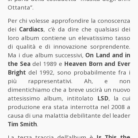
Ottanta”.
Per chi volesse approfondire la conoscenza
dei
Cardiacs
, c’è da dire che qualsiasi dei
loro album contiene un elevatissimo tasso
di qualità e di innovazione sorprendente.
Ma i due album successivi,
On Land and in
the Sea
del 1989 e
Heaven Born and Ever
Bright
del 1992, sono probabilmente fra i
più rappresentativi. Ah, e non
dimentichiamo che a breve uscirà un nuovo
attesissimo album, intitolato
LSD
, la cui
produzione era stata interrotta nel 2008 a
causa di una malattia debilitante del leader
Tim Smith
.
La terza traccia dell’album è
Is This the