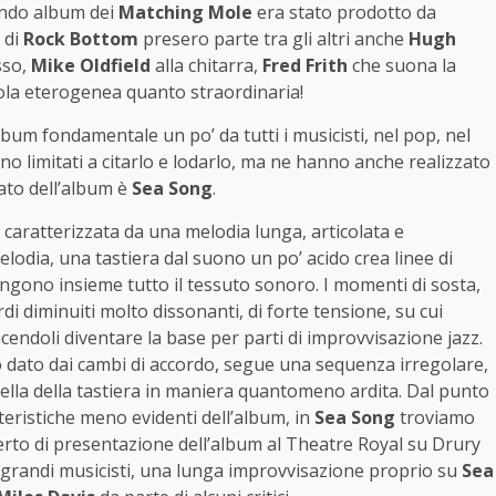
condo album dei
Matching Mole
era stato prodotto da
e di
Rock Bottom
presero parte tra gli altri anche
Hugh
sso,
Mike Oldfield
alla chitarra,
Fred Frith
che suona la
ola eterogenea quanto straordinaria!
bum fondamentale un po’ da tutti i musicisti, nel pop, nel
no limitati a citarlo e lodarlo, ma ne hanno anche realizzato
tato dell’album è
Sea Song
.
, caratterizzata da una melodia lunga, articolata e
lodia, una tastiera dal suono un po’ acido crea linee di
ngono insieme tutto il tessuto sonoro. I momenti di sosta,
di diminuiti molto dissonanti, di forte tensione, su cui
acendoli diventare la base per parti di improvvisazione jazz.
itmo dato dai cambi di accordo, segue una sequenza irregolare,
uella della tastiera in maniera quantomeno ardita. Dal punto
atteristiche meno evidenti dell’album, in
Sea Song
troviamo
erto di presentazione dell’album al Theatre Royal su Drury
i grandi musicisti, una lunga improvvisazione proprio su
Sea