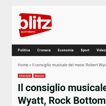
Skip
to
content
Politica
Cronaca
Economia
Sport
Video
Home
»
Il consiglio musicale del mese: Robert Wy
Lifestyle
Musica
Il consiglio musical
Wyatt, Rock Bottom