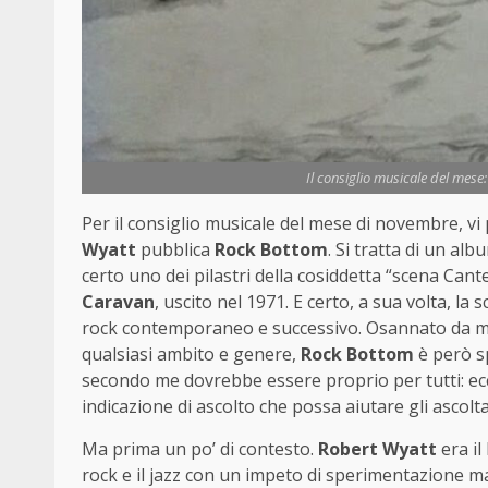
Il consiglio musicale del mese
Per il consiglio musicale del mese di novembre, vi 
Wyatt
pubblica
Rock Bottom
. Si tratta di un al
certo uno dei pilastri della cosiddetta “scena Can
Caravan
, uscito nel 1971. E certo, a sua volta, l
rock contemporaneo e successivo. Osannato da molti 
qualsiasi ambito e genere,
Rock Bottom
è però s
secondo me dovrebbe essere proprio per tutti: ec
indicazione di ascolto che possa aiutare gli ascoltat
Ma prima un po’ di contesto.
Robert Wyatt
era il
rock e il jazz con un impeto di sperimentazione m