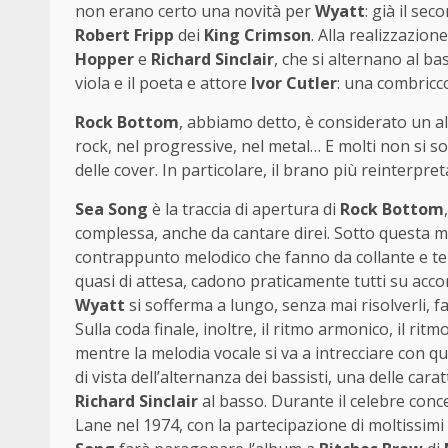
non erano certo una novità per
Wyatt
: già il se
Robert Fripp
dei
King Crimson
. Alla realizzazion
Hopper
e
Richard Sinclair
, che si alternano al ba
viola e il poeta e attore
Ivor Cutler
: una combricc
Rock Bottom
, abbiamo detto, è considerato un al
rock, nel progressive, nel metal… E molti non si so
delle cover. In particolare, il brano più reinterpre
Sea Song
è la traccia di apertura di
Rock Bottom
complessa, anche da cantare direi. Sotto questa me
contrappunto melodico che fanno da collante e te
quasi di attesa, cadono praticamente tutti su accor
Wyatt
si sofferma a lungo, senza mai risolverli, f
Sulla coda finale, inoltre, il ritmo armonico, il r
mentre la melodia vocale si va a intrecciare con q
di vista dell’alternanza dei bassisti, una delle car
Richard Sinclair
al basso. Durante il celebre conc
Lane nel 1974, con la partecipazione di moltissim