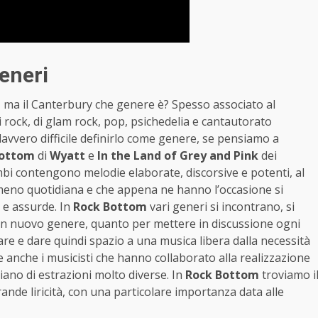
eneri
, ma il Canterbury che genere è? Spesso associato al
di rock, di glam rock, pop, psichedelia e cantautorato
davvero difficile definirlo come genere, se pensiamo a
Bottom
di
Wyatt
e
In the Land of Grey and Pink
dei
bi contengono melodie elaborate, discorsive e potenti, al
o meno quotidiana e che appena ne hanno l’occasione si
e e assurde. In
Rock Bottom
vari generi si incontrano, si
un nuovo genere, quanto per mettere in discussione ogni
are e dare quindi spazio a una musica libera dalla necessità
 anche i musicisti che hanno collaborato alla realizzazione
iano di estrazioni molto diverse. In
Rock Bottom
troviamo i
grande liricità, con una particolare importanza data alle