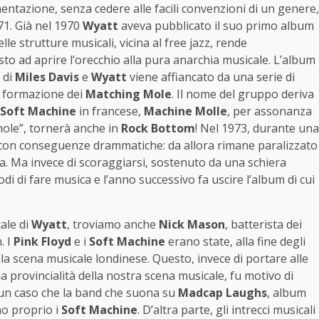
mentazione, senza cedere alle facili convenzioni di un genere,
71. Già nel 1970
Wyatt
aveva pubblicato il suo primo album
elle strutture musicali, vicina al free jazz, rende
sto ad aprire l’orecchio alla pura anarchia musicale. L’album
 di
Miles Davis
e
Wyatt
viene affiancato da una serie di
la formazione dei
Matching Mole
. Il nome del gruppo deriva
Soft Machine
in francese,
Machine Molle
, per assonanza
 “mole”, tornerà anche in
Rock Bottom
! Nel 1973, durante una
, con conseguenze drammatiche: da allora rimane paralizzato
ia. Ma invece di scoraggiarsi, sostenuto da una schiera
i di fare musica e l’anno successivo fa uscire l’album di cui
cale di
Wyatt
, troviamo anche
Nick Mason
, batterista dei
. I
Pink Floyd
e i
Soft Machine
erano state, alla fine degli
la scena musicale londinese. Questo, invece di portare alle
a provincialità della nostra scena musicale, fu motivo di
è un caso che la band che suona su
Madcap Laughs
, album
no proprio i
Soft Machine
. D’altra parte, gli intrecci musicali