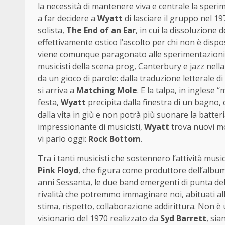
la necessità di mantenere viva e centrale la speri
a far decidere a
Wyatt
di lasciare il gruppo nel 19
solista,
The End of an Ear
, in cui la dissoluzione d
effettivamente ostico l’ascolto per chi non è dispo
viene comunque paragonato alle sperimentazioni
musicisti della scena prog, Canterbury e jazz nel
da un gioco di parole: dalla traduzione letterale di
si arriva a
Matching Mole
. E la talpa, in inglese
festa,
Wyatt
precipita dalla finestra di un bagno
dalla vita in giù e non potrà più suonare la batter
impressionante di musicisti,
Wyatt
trova nuovi mod
vi parlo oggi:
Rock Bottom
.
Tra i tanti musicisti che sostennero l’attività musi
Pink Floyd
, che figura come produttore dell’album
anni Sessanta, le due band emergenti di punta del
rivalità che potremmo immaginare noi, abituati all
stima, rispetto, collaborazione addirittura. Non 
visionario del 1970 realizzato da
Syd Barrett
, sia