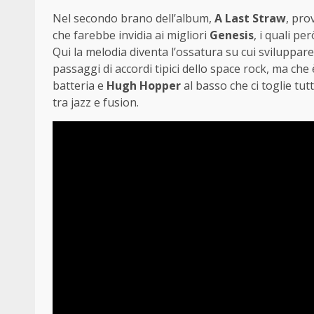
Nel secondo brano dell’album,
A Last Straw
, pro
che farebbe invidia ai migliori
Genesis
, i quali pe
Qui la melodia diventa l’ossatura su cui sviluppare
passaggi di accordi tipici dello space rock, ma che
batteria e
Hugh Hopper
al basso che ci toglie tutt
tra jazz e fusion.