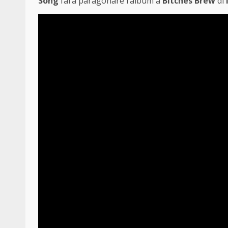
Song
farà paragonare l’album a
Bitches Brew
di