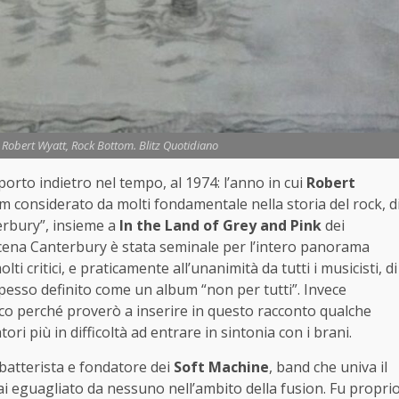
: Robert Wyatt, Rock Bottom. Blitz Quotidiano
porto indietro nel tempo, al 1974: l’anno in cui
Robert
bum considerato da molti fondamentale nella storia del rock, d
terbury”, insieme a
In the Land of Grey and Pink
dei
a scena Canterbury è stata seminale per l’intero panorama
critici, e praticamente all’unanimità da tutti i musicisti, di
pesso definito come un album “non per tutti”. Invece
co perché proverò a inserire in questo racconto qualche
ori più in difficoltà ad entrare in sintonia con i brani.
 batterista e fondatore dei
Soft Machine
, band che univa il
ai eguagliato da nessuno nell’ambito della fusion. Fu propri