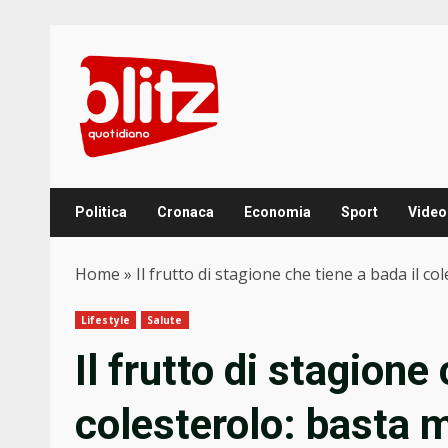
Skip
to
content
Politica
Cronaca
Economia
Sport
Video
Home
»
Il frutto di stagione che tiene a bada il c
Lifestyle
Salute
Il frutto di stagione
colesterolo: basta 