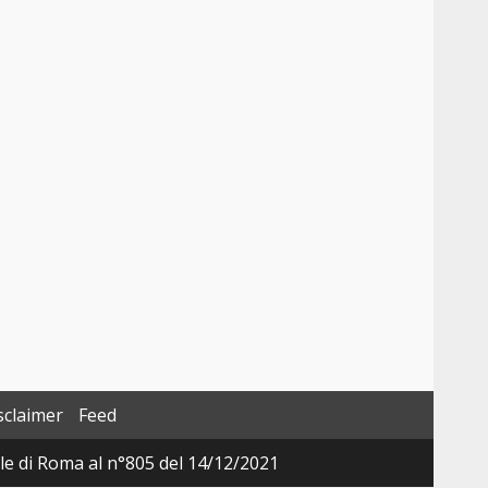
sclaimer
Feed
ale di Roma al n°805 del 14/12/2021