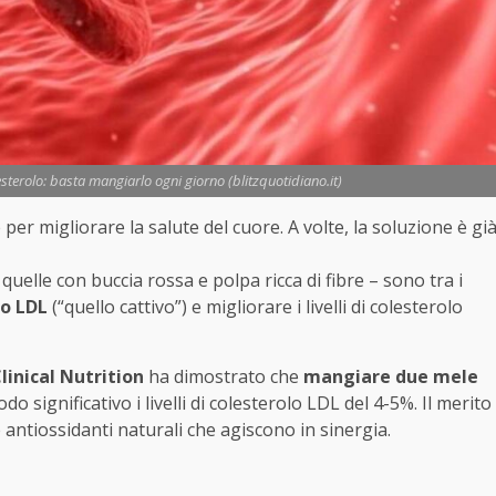
lesterolo: basta mangiarlo ogni giorno (blitzquotidiano.it)
er migliorare la salute del cuore. A volte, la soluzione è gi
 quelle con buccia rossa e polpa ricca di fibre – sono tra i
lo LDL
(“quello cattivo”) e migliorare i livelli di colesterolo
linical Nutrition
ha dimostrato che
mangiare due mele
significativo i livelli di colesterolo LDL del 4-5%. Il merito
e antiossidanti naturali che agiscono in sinergia.