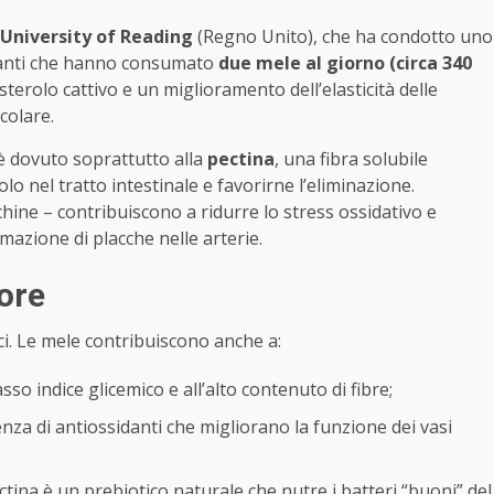
University of Reading
(Regno Unito), che ha condotto uno
cipanti che hanno consumato
due mele al giorno (circa 340
erolo cattivo e un miglioramento dell’elasticità delle
colare.
 è dovuto soprattutto alla
pectina
, una fibra solubile
olo nel tratto intestinale e favorirne l’eliminazione.
hine – contribuiscono a ridurre lo stress ossidativo e
mazione di placche nelle arterie.
ore
ici. Le mele contribuiscono anche a:
asso indice glicemico e all’alto contenuto di fibre;
enza di antiossidanti che migliorano la funzione dei vasi
ectina è un prebiotico naturale che nutre i batteri “buoni” del