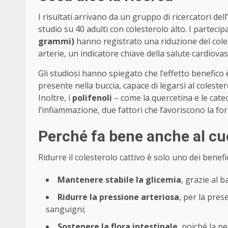
I risultati arrivano da un gruppo di ricercatori dell’
studio su 40 adulti con colesterolo alto. I parte
grammi)
hanno registrato una riduzione del colest
arterie, un indicatore chiave della salute cardiovas
Gli studiosi hanno spiegato che l’effetto benefico
presente nella buccia, capace di legarsi al colester
Inoltre, i
polifenoli
– come la quercetina e le catec
l’infiammazione, due fattori che favoriscono la for
Perché fa bene anche al cu
Ridurre il colesterolo cattivo è solo uno dei benef
Mantenere stabile la glicemia
, grazie al b
Ridurre la pressione arteriosa
, per la pres
sanguigni;
Sostenere la flora intestinale
, poiché la p