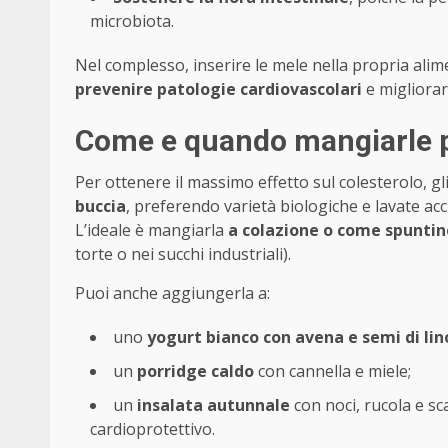
microbiota.
Nel complesso, inserire le mele nella propria ali
prevenire patologie cardiovascolari
e migliorar
Come e quando mangiarle p
Per ottenere il massimo effetto sul colesterolo, gl
buccia
, preferendo varietà biologiche e lavate a
L’ideale è mangiarla
a colazione o come spuntin
torte o nei succhi industriali).
Puoi anche aggiungerla a:
uno
yogurt bianco con avena e semi di lin
un
porridge caldo
con cannella e miele;
un
insalata autunnale
con noci, rucola e sc
cardioprotettivo.