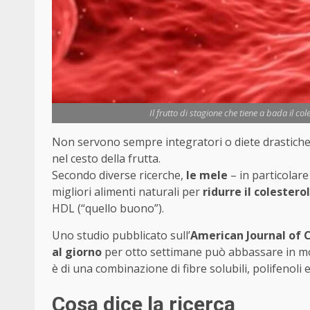
Il frutto di stagione che tiene a bada il co
Non servono sempre integratori o diete drastiche p
nel cesto della frutta.
Secondo diverse ricerche,
le mele
– in particolare
migliori alimenti naturali per
ridurre il colestero
HDL (“quello buono”).
Uno studio pubblicato sull’
American Journal of C
al giorno
per otto settimane può abbassare in modo 
è di una combinazione di fibre solubili, polifenoli 
Cosa dice la ricerca