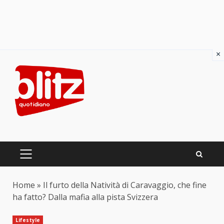
×
Skip
to
content
PRIMARY
MENU
Home
»
Il furto della Natività di Caravaggio, che fine
ha fatto? Dalla mafia alla pista Svizzera
Lifestyle