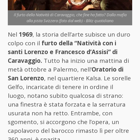
Il furto della Natività di Caravaggio, che fine ha fatto? Dalla mafia
alla pista Svizzera (foto dal web) - Blitz quotidiano
Nel
1969
, la storia dell’arte subisce un duro
colpo con il
furto della “Natività con i
santi Lorenzo e Francesco d’Assisi” di
Caravaggio.
Tutto ha inizio una mattina di
metà ottobre a Palermo, nell’
Oratorio di
San Lorenzo
, nel quartiere Kalsa. Le sorelle
Gelfo, incaricate di tenere in ordine il
luogo, notano subito qualcosa di strano:
una finestra è stata forzata e la serratura
usurata non ha retto. Entrambe, con
sgomento, si accorgono che l’opera, un
capolavoro del barocco rimasto lì per oltre
360 anni, è sparita.