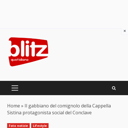
×
Skip
to
content
PRIMARY
MENU
Home
»
Il gabbiano del comignolo della Cappella
Sistina protagonista social del Conclave
Foto notizie
Lifestyle