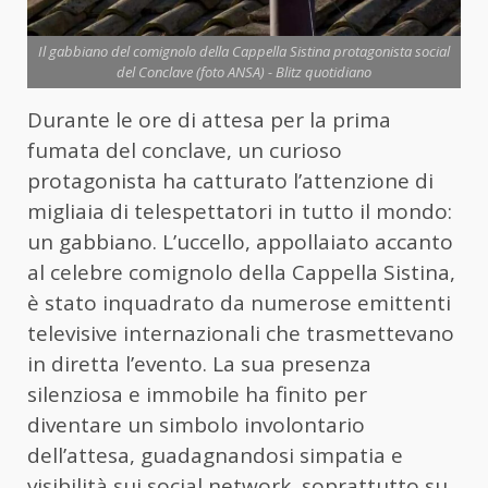
Il gabbiano del comignolo della Cappella Sistina protagonista social
del Conclave (foto ANSA) - Blitz quotidiano
Durante le ore di attesa per la prima
fumata del conclave, un curioso
protagonista ha catturato l’attenzione di
migliaia di telespettatori in tutto il mondo:
un gabbiano. L’uccello, appollaiato accanto
al celebre comignolo della Cappella Sistina,
è stato inquadrato da numerose emittenti
televisive internazionali che trasmettevano
in diretta l’evento. La sua presenza
silenziosa e immobile ha finito per
diventare un simbolo involontario
dell’attesa, guadagnandosi simpatia e
visibilità sui social network, soprattutto su