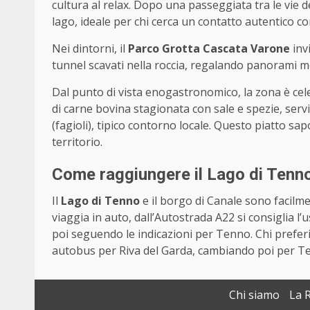
cultura al relax. Dopo una passeggiata tra le vie d
lago, ideale per chi cerca un contatto autentico co
Nei dintorni, il
Parco Grotta Cascata Varone
inv
tunnel scavati nella roccia, regalando panorami m
Dal punto di vista enogastronomico, la zona è cel
di carne bovina stagionata con sale e spezie, ser
(fagioli), tipico contorno locale. Questo piatto sa
territorio.
Come raggiungere il Lago di Tenno
Il
Lago di Tenno
e il borgo di Canale sono facilmen
viaggia in auto, dall’Autostrada A22 si consiglia 
poi seguendo le indicazioni per Tenno. Chi prefer
autobus per Riva del Garda, cambiando poi per T
Chi siamo
La 