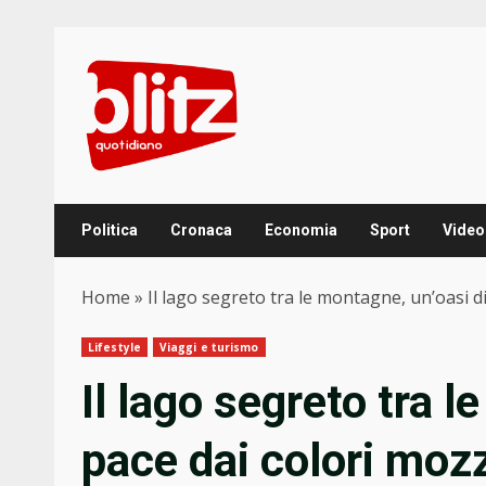
Skip
to
content
Politica
Cronaca
Economia
Sport
Video
Home
»
Il lago segreto tra le montagne, un’oasi d
Lifestyle
Viaggi e turismo
Il lago segreto tra l
pace dai colori moz