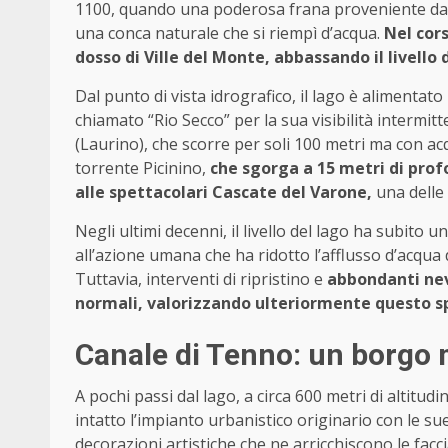
1100, quando una poderosa frana proveniente dal 
una conca naturale che si riempì d’acqua.
Nel cors
dosso di Ville del Monte, abbassando il livello 
Dal punto di vista idrografico, il lago è alimentat
chiamato “Rio Secco” per la sua visibilità intermitt
(Laurino), che scorre per soli 100 metri ma con acqu
torrente Picinino,
che sgorga a 15 metri di profo
alle spettacolari Cascate del Varone,
una delle 
Negli ultimi decenni, il livello del lago ha subito
all’azione umana che ha ridotto l’afflusso d’acqua d
Tuttavia, interventi di ripristino e
abbondanti nevi
normali, valorizzando ulteriormente questo sp
Canale di Tenno: un borgo m
A pochi passi dal lago, a circa 600 metri di altitudi
intatto l’impianto urbanistico originario con le sue c
decorazioni artistiche che ne arricchiscono le facci