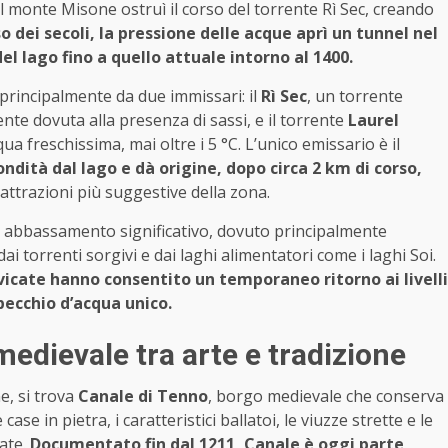
monte Misone ostruì il corso del torrente Rì Sec, creando
o dei secoli, la pressione delle acque aprì un tunnel nel
del lago fino a quello attuale intorno al 1400.
o principalmente da due immissari: il
Rì Sec
, un torrente
ente dovuta alla presenza di sassi, e il torrente
Laurel
a freschissima, mai oltre i 5 °C. L’unico emissario è il
ndità dal lago e dà origine, dopo circa 2 km di corso,
attrazioni più suggestive della zona.
 un abbassamento significativo, dovuto principalmente
ai torrenti sorgivi e dai laghi alimentatori come i laghi Soi.
cate hanno consentito un temporaneo ritorno ai livelli
ecchio d’acqua unico.
edievale tra arte e tradizione
ne, si trova
Canale di Tenno
, borgo medievale che conserva
ase in pietra, i caratteristici ballatoi, le viuzze strette e le
ate.
Documentato fin dal 1211, Canale è oggi parte