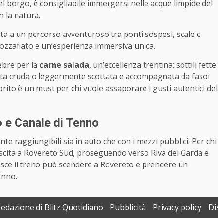
el borgo, è consigliabile immergersi nelle acque limpide del
n la natura.
ita a un percorso avventuroso tra ponti sospesi, scale e
ozzafiato e un’esperienza immersiva unica.
ebre per la
carne salada
, un’eccellenza trentina: sottili fette
vita cruda o leggermente scottata e accompagnata da fasoi
porito è un must per chi vuole assaporare i gusti autentici del
 e Canale di Tenno
te raggiungibili sia in auto che con i mezzi pubblici. Per chi
l’uscita a Rovereto Sud, proseguendo verso Riva del Garda e
isce il treno può scendere a Rovereto e prendere un
enno.
Redazione di Blitz Quotidiano
Pubblicità
Privacy policy
Di